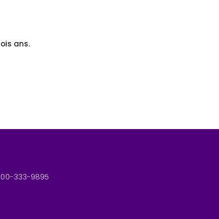
ois ans.
-800-333-9895