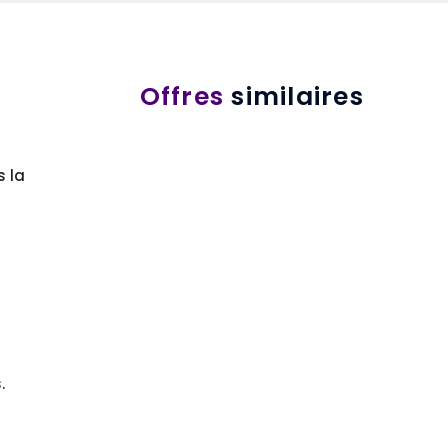
Offres
similaires
s la
.