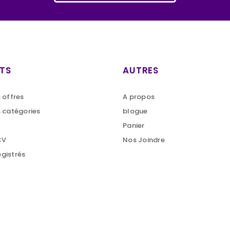
TS
AUTRES
s offres
A propos
s catégories
blogue
Panier
CV
Nos Joindre
egistrés
is: AP-2001064)