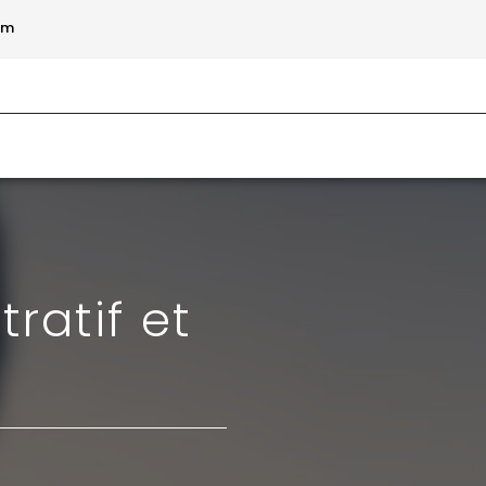
om
ratif et