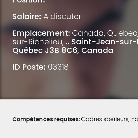
Salaire:
A discuter
Emplacement:
Canada
,
Quebec
sur-Richelieu
,
., Saint-Jean-sur-
Québec J3B 8C6, Canada
ID Poste:
03318
Compétences requises:
Cadres sperieurs; ha