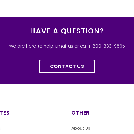
HAVE A QUESTION?
We are here to help. Email us or call 1-800-333-9895
CONTACT US
TES
OTHER
s
About Us