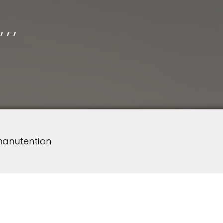
, ,
manutention