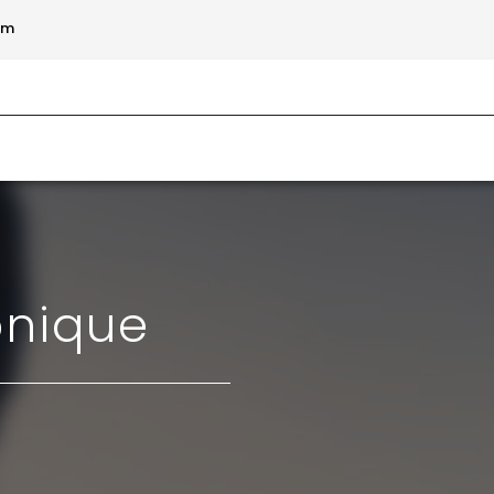
om
onique