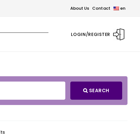
About Us
Contact
en
LOGIN/REGISTER
SEARCH
lts