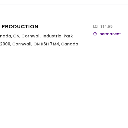
E PRODUCTION
$14.55
permanent
nada
,
ON
,
Cornwall
,
Industrial Park
, 2000, Cornwall, ON K6H 7M4, Canada