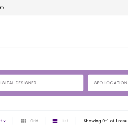
om
t
Grid
List
Showing 0-1 of 1 resu