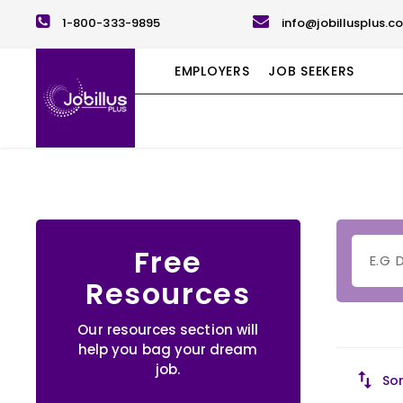
1-800-333-9895
info@jobillusplus.c
EMPLOYERS
JOB SEEKERS
Free
Resources
Our resources section will
help you bag your dream
job.
Sor