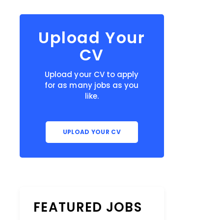
Upload Your
CV
Upload your CV to apply
for as many jobs as you
like.
UPLOAD YOUR CV
FEATURED JOBS